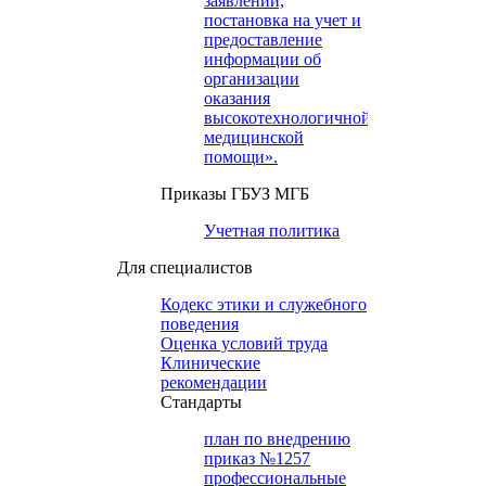
заявлений,
постановка на учет и
предоставление
информации об
организации
оказания
высокотехнологичной
медицинской
помощи».
Приказы ГБУЗ МГБ
Учетная политика
Для специалистов
Кодекс этики и служебного
поведения
Оценка условий труда
Клинические
рекомендации
Cтандарты
план по внедрению
приказ №1257
профессиональные