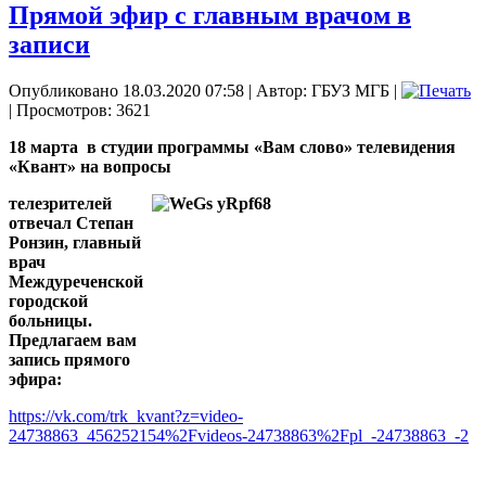
Прямой эфир с главным врачом в
записи
Опубликовано 18.03.2020 07:58
|
Автор: ГБУЗ МГБ
|
| Просмотров: 3621
18 марта
в студии программы «Вам слово» телевидения
«Квант» на вопросы
телезрителей
отвечал Степан
Ронзин, главный
врач
Междуреченской
городской
больницы.
Предлагаем вам
запись прямого
эфира:
https://vk.com/trk_kvant?z=video-
24738863_456252154%2Fvideos-24738863%2Fpl_-24738863_-2