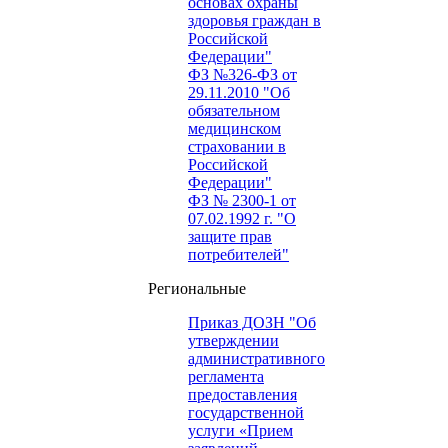
основах охраны
здоровья граждан в
Российской
Федерации"
ФЗ №326-ФЗ от
29.11.2010 "Об
обязательном
медицинском
страховании в
Российской
Федерации"
ФЗ № 2300-1 от
07.02.1992 г. "О
защите прав
потребителей"
Региональные
Приказ ДОЗН "Об
утверждении
административного
регламента
предоставления
государственной
услуги «Прием