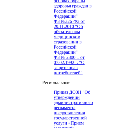
основах охраны
здоровья граждан в
Российской
Федерации"
ФЗ №326-ФЗ от
29.11.2010 "Об
обязательном
медицинском
страховании в
Российской
Федерации"
ФЗ № 2300-1 от
07.02.1992 г. "О
защите прав
потребителей"
Региональные
Приказ ДОЗН "Об
утверждении
административного
регламента
предоставления
государственной
услуги «Прием