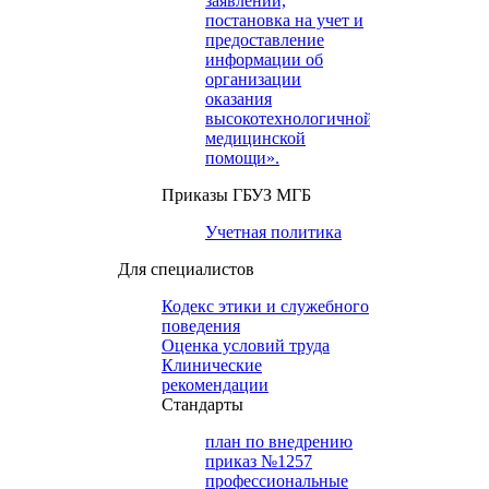
заявлений,
постановка на учет и
предоставление
информации об
организации
оказания
высокотехнологичной
медицинской
помощи».
Приказы ГБУЗ МГБ
Учетная политика
Для специалистов
Кодекс этики и служебного
поведения
Оценка условий труда
Клинические
рекомендации
Cтандарты
план по внедрению
приказ №1257
профессиональные