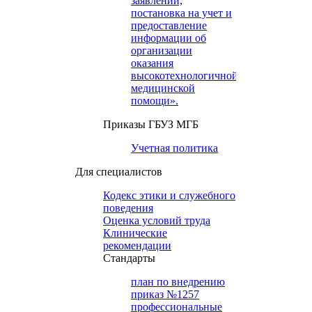
заявлений,
постановка на учет и
предоставление
информации об
организации
оказания
высокотехнологичной
медицинской
помощи».
Приказы ГБУЗ МГБ
Учетная политика
Для специалистов
Кодекс этики и служебного
поведения
Оценка условий труда
Клинические
рекомендации
Cтандарты
план по внедрению
приказ №1257
профессиональные