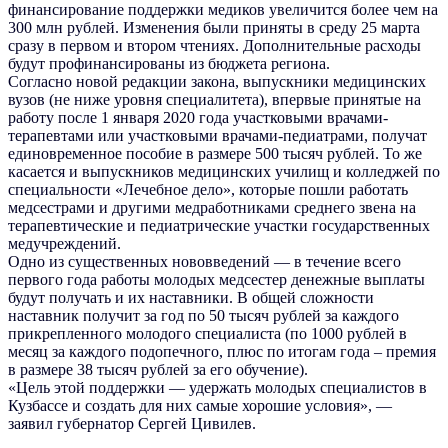
финансирование поддержки медиков увеличится более чем на
300 млн рублей. Изменения были приняты в среду 25 марта
сразу в первом и втором чтениях. Дополнительные расходы
будут профинансированы из бюджета региона.
Согласно новой редакции закона, выпускники медицинских
вузов (не ниже уровня специалитета), впервые принятые на
работу после 1 января 2020 года участковыми врачами-
терапевтами или участковыми врачами-педиатрами, получат
единовременное пособие в размере 500 тысяч рублей. То же
касается и выпускников медицинских училищ и колледжей по
специальности «Лечебное дело», которые пошли работать
медсестрами и другими медработниками среднего звена на
терапевтические и педиатрические участки государственных
медучреждений.
Одно из существенных нововведений — в течение всего
первого года работы молодых медсестер денежные выплаты
будут получать и их наставники. В общей сложности
наставник получит за год по 50 тысяч рублей за каждого
прикрепленного молодого специалиста (по 1000 рублей в
месяц за каждого подопечного, плюс по итогам года – премия
в размере 38 тысяч рублей за его обучение).
«Цель этой поддержки — удержать молодых специалистов в
Кузбассе и создать для них самые хорошие условия», —
заявил губернатор Сергей Цивилев.