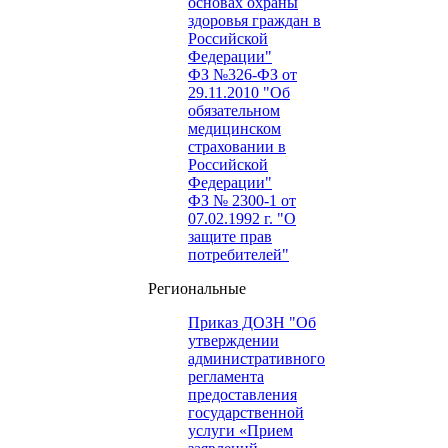
основах охраны
здоровья граждан в
Российской
Федерации"
ФЗ №326-ФЗ от
29.11.2010 "Об
обязательном
медицинском
страховании в
Российской
Федерации"
ФЗ № 2300-1 от
07.02.1992 г. "О
защите прав
потребителей"
Региональные
Приказ ДОЗН "Об
утверждении
административного
регламента
предоставления
государственной
услуги «Прием