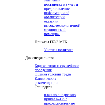
заявлений,
постановка на учет и
предоставление
информации об
организации
оказания
высокотехнологичной
медицинской
помощи».
Приказы ГБУЗ МГБ
Учетная политика
Для специалистов
Кодекс этики и служебного
поведения
Оценка условий труда
Клинические
рекомендации
Cтандарты
план по внедрению
приказ №1257
профессиональные