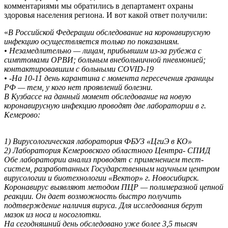
комментариями мы обратились в департамент охраны
здоровья населения региона. И вот какой ответ получили:
«
В Российской Федерации обследование на коронавирусную
инфекцию осуществляется только по показаниям.
• Незамедлительно — лицам, прибывшим из-за рубежа с
симптомами ОРВИ; больным внебольничной пневмонией;
контактировавшим с больными COVID-19
• -На 10-11 день карантина с момента пересечения границы
РФ — тем, у кого нет проявлений болезни.
В Кузбассе на данный момент обследование на новую
коронавирусную инфекцию проводят две лаборатории в г.
Кемерово:
1) Вирусологическая лаборатория ФБУЗ «ЦгиЭ в КО»
2) Лаборатория Кемеровского областного Центра- СПИД
Обе лаборатории анализ проводят с применением тест-
систем, разработанных Государственным научным центром
вирусологии и биотехнологии «Вектор» г. Новосибирск.
Коронавирус выявляют методом ПЦР — полимеразной цепной
реакции. Он дает возможность быстро получить
подтверждение наличия вируса. Для исследования берут
мазок из носа и носоглотки.
На сегодняшний день обследовано уже более 3,5 тысяч