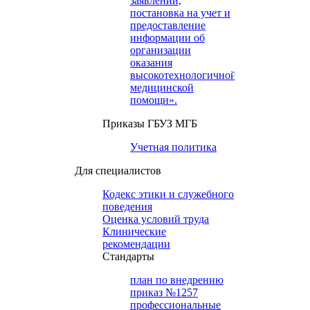
заявлений,
постановка на учет и
предоставление
информации об
организации
оказания
высокотехнологичной
медицинской
помощи».
Приказы ГБУЗ МГБ
Учетная политика
Для специалистов
Кодекс этики и служебного
поведения
Оценка условий труда
Клинические
рекомендации
Cтандарты
план по внедрению
приказ №1257
профессиональные