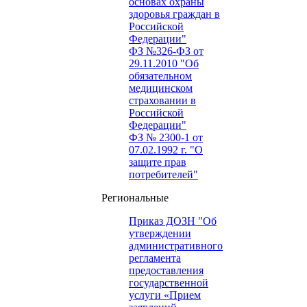
основах охраны
здоровья граждан в
Российской
Федерации"
ФЗ №326-ФЗ от
29.11.2010 "Об
обязательном
медицинском
страховании в
Российской
Федерации"
ФЗ № 2300-1 от
07.02.1992 г. "О
защите прав
потребителей"
Региональные
Приказ ДОЗН "Об
утверждении
административного
регламента
предоставления
государственной
услуги «Прием