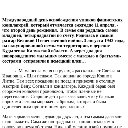
Международный день освобождения узников фашистских
концлагерей, который отмечается ежегодно 11 апреля, -
что второй день рождения. В семье она родилась самой
младшей, четырнадцатой по счету. Родилась в самый
разгар Великой Отечественной войны, 3 августа 1943 года,
на оккупированной немцами территории, в деревне
Будылевка Калужской области. А через два дня
новорожденную малышку вместе с матерью и братьями-
сестрами отправили в немецкий плен…
- Мама несла меня на руках, - рассказывает Светлана
Ивановна. - Шли пешком. Так дошли до города Ковно в
Литве. Там всех посадили на поезд и привезли в столицу
Австрии Вену. Согнали в концлагерь. Каждый барак был
огорожен колючей проволокой, чтобы пленные не
пересекались. Старшие дети рассказывали, что у бараков
ворохами лежала мороженая брюква, которая и была
единственным пропитанием для пленных.
Мать кормила меня грудью до двух лет,и тем самым дала мне
шанс выжить. Сама же пострадала: ее ранило осколком в
голову во время обстрела. Никакой медицинской помощи не