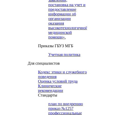
заявлений,
постановка на учет и
предоставление
информации об
организации
оказания
высокотехнологичной
медицинской
помощи».
Приказы ГБУЗ МГБ
Учетная политика
Для специалистов
Кодекс этики и служебного
поведения
Оценка условий труда
Клинические
рекомендации
Cтандарты
план по внедрению
приказ №1257
профессиональные