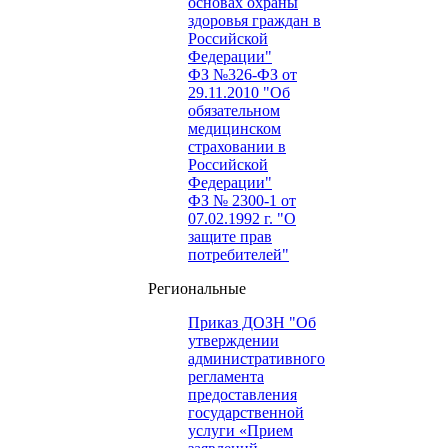
основах охраны
здоровья граждан в
Российской
Федерации"
ФЗ №326-ФЗ от
29.11.2010 "Об
обязательном
медицинском
страховании в
Российской
Федерации"
ФЗ № 2300-1 от
07.02.1992 г. "О
защите прав
потребителей"
Региональные
Приказ ДОЗН "Об
утверждении
административного
регламента
предоставления
государственной
услуги «Прием