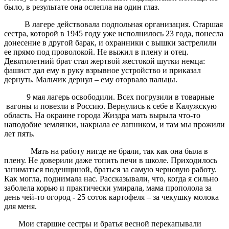
было, в результате она ослепла на один глаз.
В лагере действовала подпольная организация. Старшая
сестра, которой в 1945 году уже исполнилось 23 года, понесла
донесение в другой барак, и охранники с вышки застрелили
ее прямо под проволокой. Не выжил в плену и отец.
Девятилетний брат стал жертвой жестокой шутки немца:
фашист дал ему в руку взрывное устройство и приказал
дернуть. Мальчик дернул – ему оторвало пальцы.
9 мая лагерь освободили. Всех погрузили в товарные
вагоны и повезли в Россию. Вернулись к себе в Калужскую
область. На окраине города Жиздра мать вырыла что-то
наподобие землянки, накрыла ее лапником, и там мы прожили
лет пять.
Мать на работу нигде не брали, так как она была в
плену. Не доверили даже топить печи в школе. Приходилось
заниматься поденщиной, браться за самую черновую работу.
Как могла, поднимала нас. Рассказывали, что, когда я сильно
заболела корью и практически умирала, мама прополола за
день чей-то огород - 25 соток картофеля – за чекушку молока
для меня.
Мои старшие сестры и братья весной перекапывали