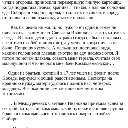
чужие огороды, приносили перемерзшую гнилую картошку.
Когда подрастала лебеда, крапива, - это была для нас основная
еда. Собирали хворост, дрова, возили их на санках в город,
отапливали свою землянку, а также продавали.
- Как бы бедно ни жили, но чужого ни один в семье не
смел взять, - вспоминает Светлана Ивановна, - а есть хотелось
всегда. В школе дети едят завтраки (тогда не было столовых,
все что-то с собой приносили), а у меня никогда ничего не
было. Попрошу кусочек. А мальчишки постарше, видя,
какими голодными глазами смотрю на еду, насмехаются. Я
потом по ночам плакала, совесть меня терзала, считала себя
малодушной и что не быть мне Зоей Космодемьянской…
Один из братьев, который в 17 лет ушел на фронт, после
Победы вернулся к общей радости живым. Несмотря на
крайнюю нужду, матери удалось поднять нас, четверых
младших. Все окончили семилетнюю школу, потом
техникумы.
…В Междуреченск Светлана Ивановна приехала вслед за
сестрой, которая по комсомольской путевке в составе группы
брянских комсомольцев отправилась покорять стройку
Сибири.