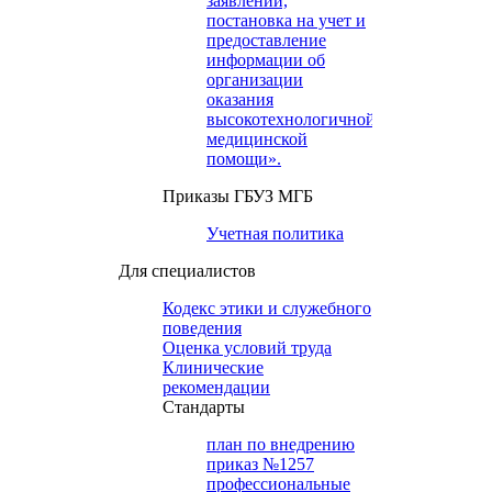
заявлений,
постановка на учет и
предоставление
информации об
организации
оказания
высокотехнологичной
медицинской
помощи».
Приказы ГБУЗ МГБ
Учетная политика
Для специалистов
Кодекс этики и служебного
поведения
Оценка условий труда
Клинические
рекомендации
Cтандарты
план по внедрению
приказ №1257
профессиональные