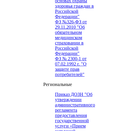
основах охраны
здоровья граждан в
Российской
Федерации"
ФЗ №326-ФЗ от
29.11.2010 "Об
обязательном
медицинском
страховании в
Российской
Федерации"
ФЗ № 2300-1 от
07.02.1992 г. "О
защите прав
потребителей"
Региональные
Приказ ДОЗН "Об
утверждении
административного
регламента
предоставления
государственной
услуги «Прием