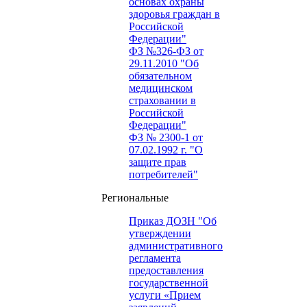
основах охраны
здоровья граждан в
Российской
Федерации"
ФЗ №326-ФЗ от
29.11.2010 "Об
обязательном
медицинском
страховании в
Российской
Федерации"
ФЗ № 2300-1 от
07.02.1992 г. "О
защите прав
потребителей"
Региональные
Приказ ДОЗН "Об
утверждении
административного
регламента
предоставления
государственной
услуги «Прием