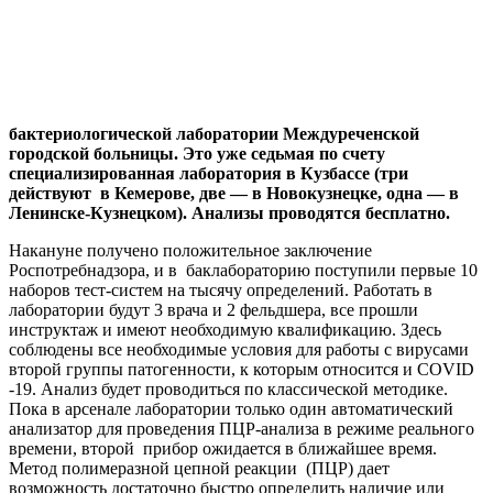
бактериологической лаборатории Междуреченской
городской больницы. Это уже седьмая по счету
специализированная лаборатория в Кузбассе (три
действуют
в Кемерове, две — в Новокузнецке, одна — в
Ленинске-Кузнецком). Анализы проводятся бесплатно.
Накануне получено положительное заключение
Роспотребнадзора, и в
баклабораторию поступили первые 10
наборов тест-систем на тысячу определений. Работать в
лаборатории будут 3 врача и 2 фельдшера, все прошли
инструктаж и имеют необходимую квалификацию. Здесь
соблюдены все необходимые условия для работы с вирусами
второй группы патогенности, к которым относится и COVID
-19. Анализ будет проводиться по классической методике.
Пока в арсенале лаборатории только один автоматический
анализатор для проведения ПЦР-анализа в режиме реального
времени, второй
прибор ожидается в ближайшее время.
Метод полимеразной цепной реакции
(ПЦР) дает
возможность достаточно быстро определить наличие или