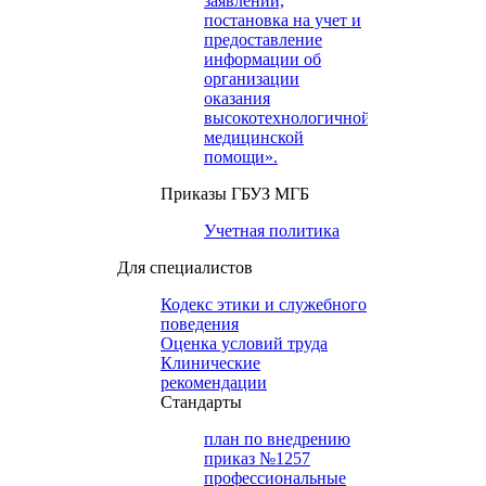
заявлений,
постановка на учет и
предоставление
информации об
организации
оказания
высокотехнологичной
медицинской
помощи».
Приказы ГБУЗ МГБ
Учетная политика
Для специалистов
Кодекс этики и служебного
поведения
Оценка условий труда
Клинические
рекомендации
Cтандарты
план по внедрению
приказ №1257
профессиональные