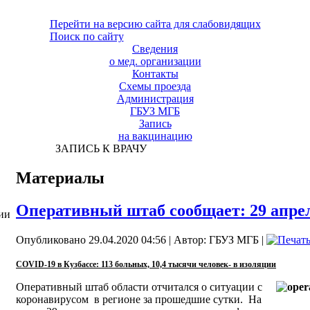
Перейти на версию сайта для слабовидящих
Поиск по сайту
Сведения
о мед. организации
Контакты
Схемы проезда
Администрация
ГБУЗ МГБ
Запись
на вакцинацию
ЗАПИСЬ К ВРАЧУ
Материалы
Оперативный штаб сообщает: 29 апре
ии
Опубликовано 29.04.2020 04:56
|
Автор: ГБУЗ МГБ
|
COVID-19 в Кузбассе: 113 больных, 10,4 тысячи человек- в изоляции
Оперативный штаб области отчитался о ситуации с
коронавирусом в регионе за прошедшие сутки. На