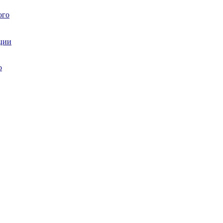
ого
ции
ю