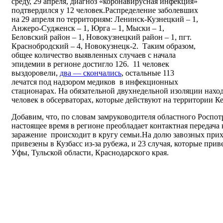
среду, 29 апреля, диагноз «коронавирусная инфекция»
подтвердился у 12 человек.Распределение заболевших
на 29 апреля по территориям: Ленинск-Кузнецкий – 1,
Анжеро-Судженск – 1, Юрга – 1, Мыски – 1,
Беловский район – 1, Новокузнецкий район – 1, пгт.
Краснобродский – 4, Новокузнецк-2. Таким образом,
общее количество выявленных случаев с начала
эпидемии в регионе достигло 126. 11 человек
выздоровели,
два — скончались
, остальные 113
лечатся под надзором медиков в инфекционных
стационарах. На обязательной двухнедельной изоляции наход
человек в обсерваторах, которые действуют на территории К
Добавим, что, по словам замруководителя областного Роспо
настоящее время в регионе преобладает контактная передача
заражение происходит в кругу семьи.На долю завозных прих
привезены в Кузбасс из-за рубежа, и 23 случая, которые при
Уфы, Тульской области, Краснодарского края.