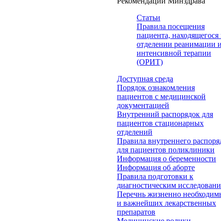
Рекомендации Минздрава
Статьи
Правила посещения
пациента, находящегося 
отделении реанимации 
интенсивной терапии
(ОРИТ)
Доступная среда
Порядок ознакомления
пациентов с медицинской
документацией
Внутренний распорядок для
пациентов стационарных
отделений
Правила внутреннего распоря
для пациентов поликлиники
Информация о беременности
Информация об аборте
Правила подготовки к
диагностическим исследован
Перечнь жизненно необходим
и важнейших лекарственных
препаратов
Медицинские ролики