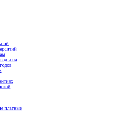
ьной
гарантий
нам
год и на
 годов
Б
антиях
нской
е платные