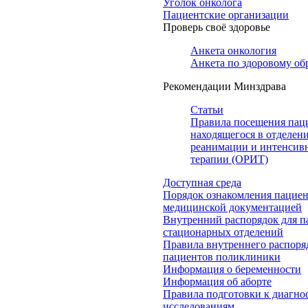
Уголок онколога
Пациентские организации
Проверь своё здоровье
Анкета онкология
Анкета по здоровому об
Рекомендации Минздрава
Статьи
Правила посещения пац
находящегося в отделен
реанимации и интенсив
терапии (ОРИТ)
Доступная среда
Порядок ознакомления пациен
медицинской документацией
Внутренний распорядок для п
стационарных отделений
Правила внутреннего распоря
пациентов поликлиники
Информация о беременности
Информация об аборте
Правила подготовки к диагно
исследованиям