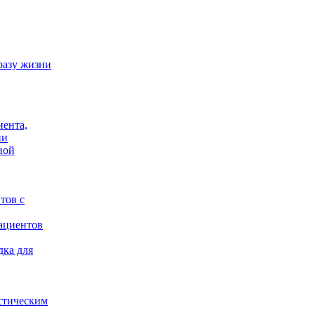
разу жизни
иента,
ии
ной
тов с
ациентов
дка для
стическим