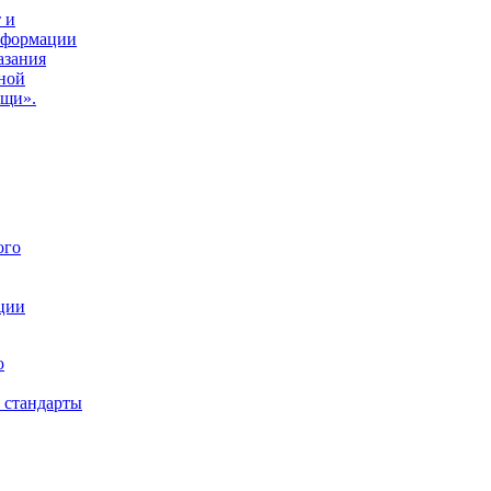
 и
нформации
азания
ной
ощи».
ого
ции
ю
 стандарты