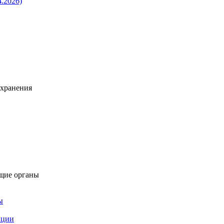
4.2026)
охранения
щие органы
ы
пции