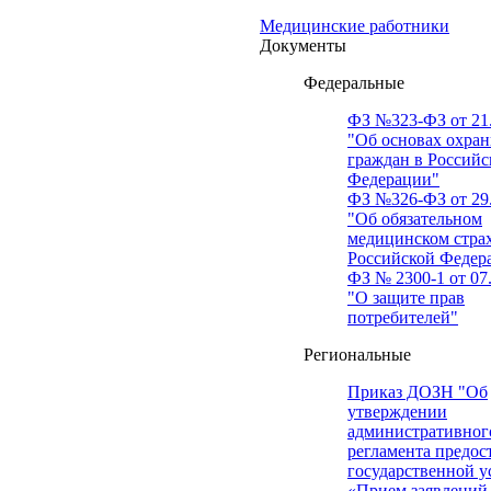
Медицинские работники
Документы
Федеральные
ФЗ №323-ФЗ от 21.
"Об основах охран
граждан в Российс
Федерации"
ФЗ №326-ФЗ от 29.
"Об обязательном
медицинском стра
Российской Федер
ФЗ № 2300-1 от 07.
"О защите прав
потребителей"
Региональные
Приказ ДОЗН "Об
утверждении
административног
регламента предос
государственной у
«Прием заявлений