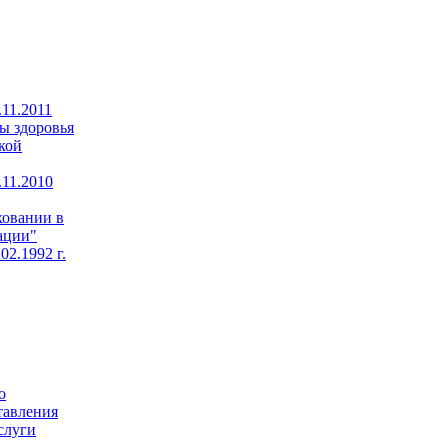
11.2011
ы здоровья
кой
11.2010
ховании в
ации"
02.1992 г.
о
тавления
слуги
,