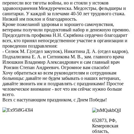
перенесли все тяготы войны, но и стояли у истоков
здравоохранения Междуреченска. Медсестры, фельдшеры и
санитарки. У каждой за плечами 40-50 лет трудового стажа.
Низкий им поклон и благодарность.
Кроме пожеланий здоровья и хорошего самочувствия,
ветераны получили продуктовый набор и денежную премию.
Председатель профкома Н.Н. Скрябина сердечно благодарит
всех, кто принял непосредственное участие в организации и
проведении поздравления:
- Селюк М. Г.(отдел закупок), Никитина Д. А. (отдел кадров),
Подхалюзина Е. А. и Ситникова М. В., зам. главного врача
Илюшкин Владимир Александрович и сам главный врач
Ронзин Степан Андреевич. Огромное вам спасибо!
Хочу обратиться ко всем руководителям и сотрудникам
больницы: давайте не будем забывать о наших ветеранах,
давайте звонить им и поздравлять с праздниками! Простое
человеческое внимание - вот что им сейчас нужно больше
всего.
Всех с наступающим праздником, с Днем Победы!
652873, РФ,
Кемеровская
область,