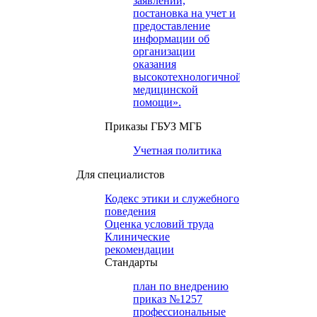
заявлений,
постановка на учет и
предоставление
информации об
организации
оказания
высокотехнологичной
медицинской
помощи».
Приказы ГБУЗ МГБ
Учетная политика
Для специалистов
Кодекс этики и служебного
поведения
Оценка условий труда
Клинические
рекомендации
Cтандарты
план по внедрению
приказ №1257
профессиональные