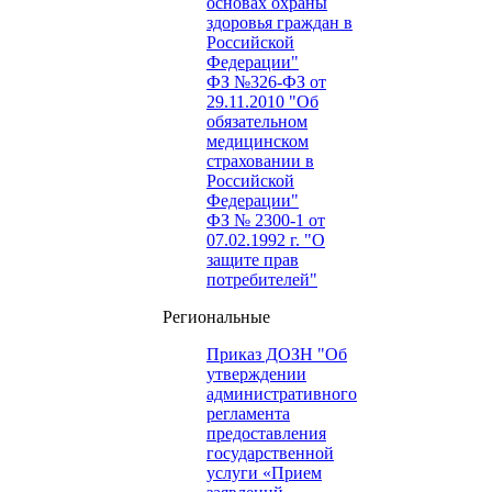
основах охраны
здоровья граждан в
Российской
Федерации"
ФЗ №326-ФЗ от
29.11.2010 "Об
обязательном
медицинском
страховании в
Российской
Федерации"
ФЗ № 2300-1 от
07.02.1992 г. "О
защите прав
потребителей"
Региональные
Приказ ДОЗН "Об
утверждении
административного
регламента
предоставления
государственной
услуги «Прием