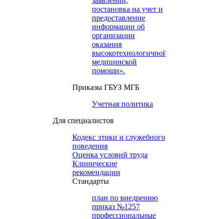
заявлений,
постановка на учет и
предоставление
информации об
организации
оказания
высокотехнологичной
медицинской
помощи».
Приказы ГБУЗ МГБ
Учетная политика
Для специалистов
Кодекс этики и служебного
поведения
Оценка условий труда
Клинические
рекомендации
Cтандарты
план по внедрению
приказ №1257
профессиональные