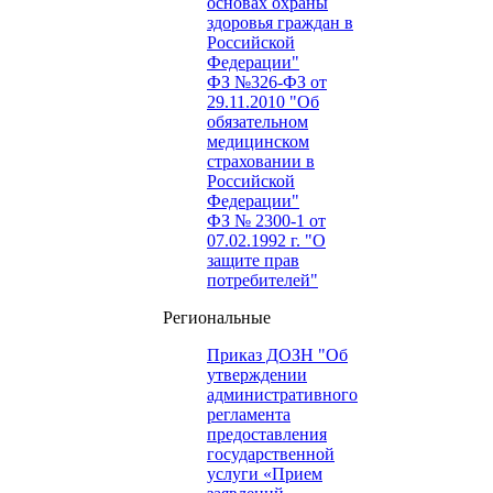
основах охраны
здоровья граждан в
Российской
Федерации"
ФЗ №326-ФЗ от
29.11.2010 "Об
обязательном
медицинском
страховании в
Российской
Федерации"
ФЗ № 2300-1 от
07.02.1992 г. "О
защите прав
потребителей"
Региональные
Приказ ДОЗН "Об
утверждении
административного
регламента
предоставления
государственной
услуги «Прием