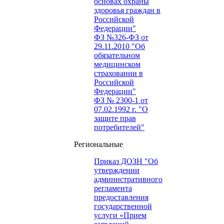
основах охраны
здоровья граждан в
Российской
Федерации"
ФЗ №326-ФЗ от
29.11.2010 "Об
обязательном
медицинском
страховании в
Российской
Федерации"
ФЗ № 2300-1 от
07.02.1992 г. "О
защите прав
потребителей"
Региональные
Приказ ДОЗН "Об
утверждении
административного
регламента
предоставления
государственной
услуги «Прием