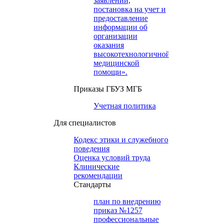
заявлений,
постановка на учет и
предоставление
информации об
организации
оказания
высокотехнологичной
медицинской
помощи».
Приказы ГБУЗ МГБ
Учетная политика
Для специалистов
Кодекс этики и служебного
поведения
Оценка условий труда
Клинические
рекомендации
Cтандарты
план по внедрению
приказ №1257
профессиональные