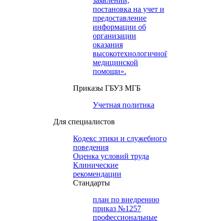
заявлений,
постановка на учет и
предоставление
информации об
организации
оказания
высокотехнологичной
медицинской
помощи».
Приказы ГБУЗ МГБ
Учетная политика
Для специалистов
Кодекс этики и служебного
поведения
Оценка условий труда
Клинические
рекомендации
Cтандарты
план по внедрению
приказ №1257
профессиональные