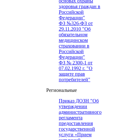
основах охраны
здоровья граждан в
Российской
Федерации"
ФЗ №326-ФЗ от
29.11.2010 "Об
обязательном
медицинском
страховании в
Российской
Федерации"
ФЗ № 2300-1 от
07.02.1992 г. "О
защите прав
потребителей"
Региональные
Приказ ДОЗН "Об
утверждении
административного
регламента
предоставления
государственной
услуги «Прием