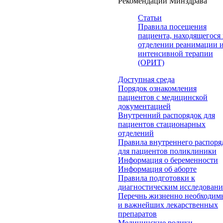
Рекомендации Минздрава
Статьи
Правила посещения
пациента, находящегося 
отделении реанимации 
интенсивной терапии
(ОРИТ)
Доступная среда
Порядок ознакомления
пациентов с медицинской
документацией
Внутренний распорядок для
пациентов стационарных
отделений
Правила внутреннего распоря
для пациентов поликлиники
Информация о беременности
Информация об аборте
Правила подготовки к
диагностическим исследован
Перечнь жизненно необходим
и важнейших лекарственных
препаратов
Медицинские ролики