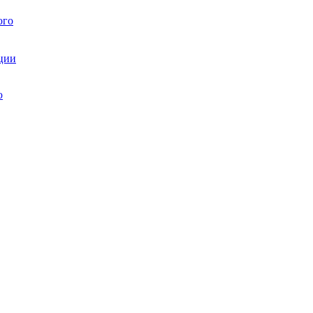
ого
ции
ю