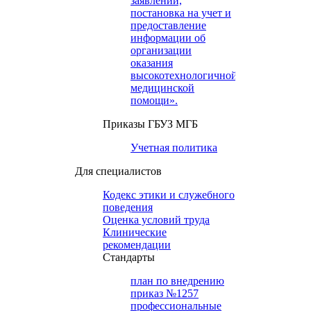
заявлений,
постановка на учет и
предоставление
информации об
организации
оказания
высокотехнологичной
медицинской
помощи».
Приказы ГБУЗ МГБ
Учетная политика
Для специалистов
Кодекс этики и служебного
поведения
Оценка условий труда
Клинические
рекомендации
Cтандарты
план по внедрению
приказ №1257
профессиональные