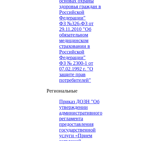
основах охраны
здоровья граждан в
Российской
Федерации"
ФЗ №326-ФЗ от
29.11.2010 "Об
обязательном
медицинском
страховании в
Российской
Федерации"
ФЗ № 2300-1 от
07.02.1992 г. "О
защите прав
потребителей"
Региональные
Приказ ДОЗН "Об
утверждении
административного
регламента
предоставления
государственной
услуги «Прием