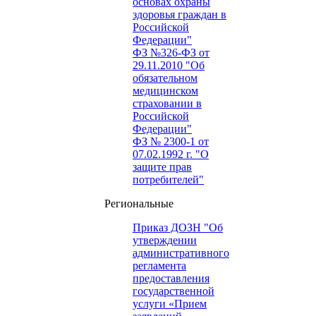
основах охраны
здоровья граждан в
Российской
Федерации"
ФЗ №326-ФЗ от
29.11.2010 "Об
обязательном
медицинском
страховании в
Российской
Федерации"
ФЗ № 2300-1 от
07.02.1992 г. "О
защите прав
потребителей"
Региональные
Приказ ДОЗН "Об
утверждении
административного
регламента
предоставления
государственной
услуги «Прием