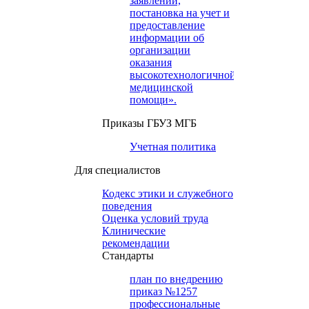
заявлений,
постановка на учет и
предоставление
информации об
организации
оказания
высокотехнологичной
медицинской
помощи».
Приказы ГБУЗ МГБ
Учетная политика
Для специалистов
Кодекс этики и служебного
поведения
Оценка условий труда
Клинические
рекомендации
Cтандарты
план по внедрению
приказ №1257
профессиональные