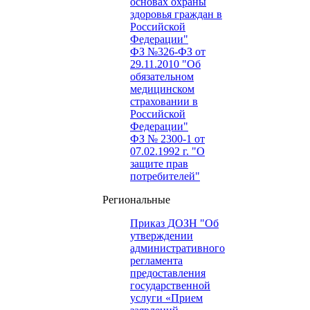
основах охраны
здоровья граждан в
Российской
Федерации"
ФЗ №326-ФЗ от
29.11.2010 "Об
обязательном
медицинском
страховании в
Российской
Федерации"
ФЗ № 2300-1 от
07.02.1992 г. "О
защите прав
потребителей"
Региональные
Приказ ДОЗН "Об
утверждении
административного
регламента
предоставления
государственной
услуги «Прием