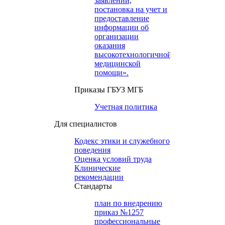
заявлений,
постановка на учет и
предоставление
информации об
организации
оказания
высокотехнологичной
медицинской
помощи».
Приказы ГБУЗ МГБ
Учетная политика
Для специалистов
Кодекс этики и служебного
поведения
Оценка условий труда
Клинические
рекомендации
Cтандарты
план по внедрению
приказ №1257
профессиональные