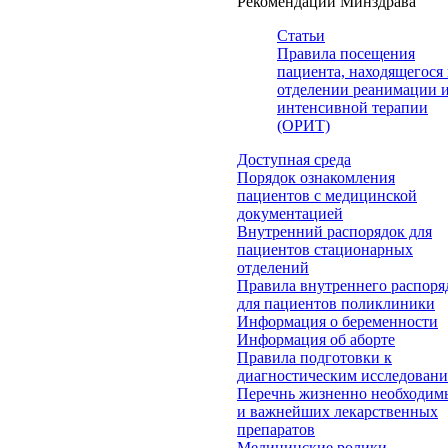
Рекомендации Минздрава
Статьи
Правила посещения
пациента, находящегося 
отделении реанимации 
интенсивной терапии
(ОРИТ)
Доступная среда
Порядок ознакомления
пациентов с медицинской
документацией
Внутренний распорядок для
пациентов стационарных
отделений
Правила внутреннего распоря
для пациентов поликлиники
Информация о беременности
Информация об аборте
Правила подготовки к
диагностическим исследован
Перечнь жизненно необходим
и важнейших лекарственных
препаратов
Медицинские ролики