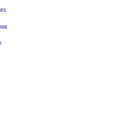
ого
ции
ю