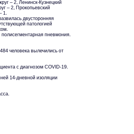
круг – 2, Ленинск-Кузнецкий
уг – 2, Прокопьевский
 1.
 развилась двусторонняя
утствующей патологией
ком.
я полисегментарная пневмония.
6484 человека вылечились от
циента с диагнозом COVID-19.
шней 14-дневной изоляции
сса.