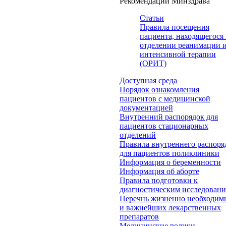
Рекомендации Минздрава
Статьи
Правила посещения
пациента, находящегося 
отделении реанимации 
интенсивной терапии
(ОРИТ)
Доступная среда
Порядок ознакомления
пациентов с медицинской
документацией
Внутренний распорядок для
пациентов стационарных
отделений
Правила внутреннего распоря
для пациентов поликлиники
Информация о беременности
Информация об аборте
Правила подготовки к
диагностическим исследован
Перечнь жизненно необходим
и важнейших лекарственных
препаратов
Медицинские ролики