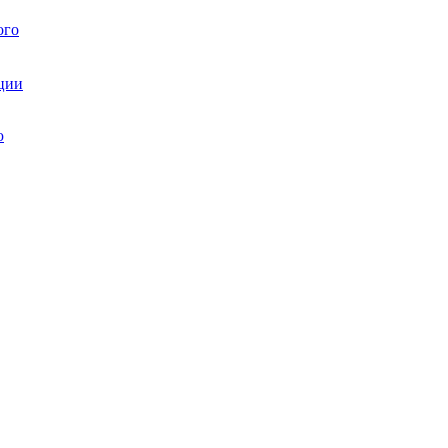
ого
ции
ю