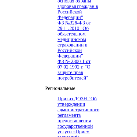
основах охраны
здоровья граждан в
Российской
Федерации"
ФЗ №326-ФЗ от
29.11.2010 "Об
обязательном
медицинском
страховании в
Российской
Федерации"
ФЗ № 2300-1 от
07.02.1992 г. "О
защите прав
потребителей"
Региональные
Приказ ДОЗН "Об
утверждении
административного
регламента
предоставления
государственной
услуги «Прием