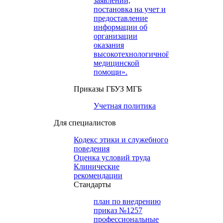
заявлений,
постановка на учет и
предоставление
информации об
организации
оказания
высокотехнологичной
медицинской
помощи».
Приказы ГБУЗ МГБ
Учетная политика
Для специалистов
Кодекс этики и служебного
поведения
Оценка условий труда
Клинические
рекомендации
Cтандарты
план по внедрению
приказ №1257
профессиональные