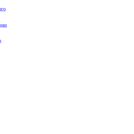
ого
ции
ю