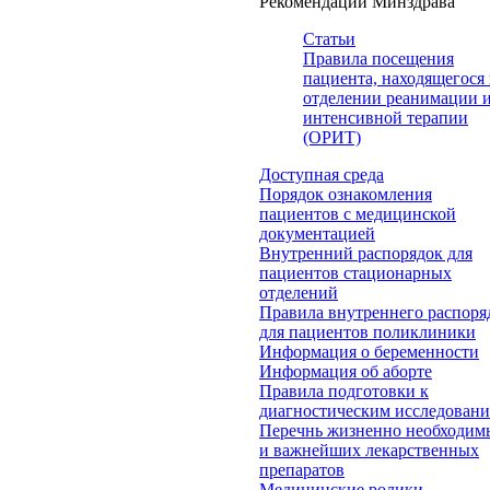
Рекомендации Минздрава
Статьи
Правила посещения
пациента, находящегося 
отделении реанимации 
интенсивной терапии
(ОРИТ)
Доступная среда
Порядок ознакомления
пациентов с медицинской
документацией
Внутренний распорядок для
пациентов стационарных
отделений
Правила внутреннего распоря
для пациентов поликлиники
Информация о беременности
Информация об аборте
Правила подготовки к
диагностическим исследован
Перечнь жизненно необходим
и важнейших лекарственных
препаратов
Медицинские ролики