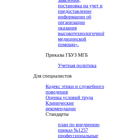
заявлений,
постановка на учет и
предоставление
информации об
организации
оказания
высокотехнологичной
медицинской
помощи».
Приказы ГБУЗ МГБ
Учетная политика
Для специалистов
Кодекс этики и служебного
поведения
Оценка условий труда
Клинические
рекомендации
Cтандарты
план по внедрению
приказ №1257
профессиональные