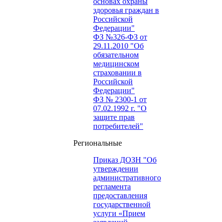
основах охраны
здоровья граждан в
Российской
Федерации"
ФЗ №326-ФЗ от
29.11.2010 "Об
обязательном
медицинском
страховании в
Российской
Федерации"
ФЗ № 2300-1 от
07.02.1992 г. "О
защите прав
потребителей"
Региональные
Приказ ДОЗН "Об
утверждении
административного
регламента
предоставления
государственной
услуги «Прием