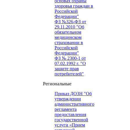
основах охраны
здоровья граждан в
Российской
Федерации"
ФЗ №326-ФЗ от
29.11.2010 "Об
обязательном
медицинском
страховании в
Российской
Федерации"
ФЗ № 2300-1 от
07.02.1992 г. "О
защите прав
потребителей"
Региональные
Приказ ДОЗН "Об
утверждении
административного
регламента
предоставления
государственной
услуги «Прием