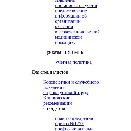
заявлений,
постановка на учет и
предоставление
информации об
организации
оказания
высокотехнологичной
медицинской
помощи».
Приказы ГБУЗ МГБ
Учетная политика
Для специалистов
Кодекс этики и служебного
поведения
Оценка условий труда
Клинические
рекомендации
Cтандарты
план по внедрению
приказ №1257
профессиональные