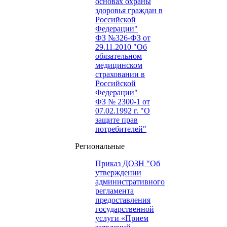
основах охраны
здоровья граждан в
Российской
Федерации"
ФЗ №326-ФЗ от
29.11.2010 "Об
обязательном
медицинском
страховании в
Российской
Федерации"
ФЗ № 2300-1 от
07.02.1992 г. "О
защите прав
потребителей"
Региональные
Приказ ДОЗН "Об
утверждении
административного
регламента
предоставления
государственной
услуги «Прием