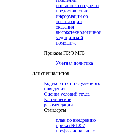
заявлений,
постановка на учет и
предоставление
информации об
организации
оказания
высокотехнологичной
медицинской
помощи».
Приказы ГБУЗ МГБ
Учетная политика
Для специалистов
Кодекс этики и служебного
поведения
Оценка условий труда
Клинические
рекомендации
Cтандарты
план по внедрению
приказ №1257
профессиональные