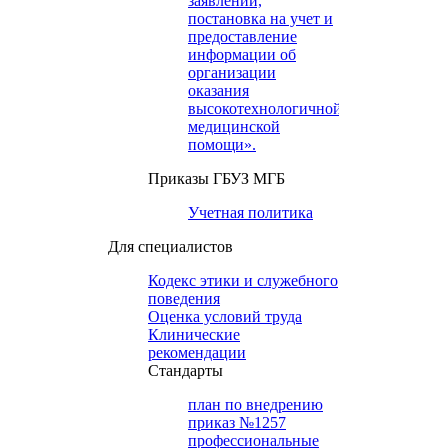
заявлений,
постановка на учет и
предоставление
информации об
организации
оказания
высокотехнологичной
медицинской
помощи».
Приказы ГБУЗ МГБ
Учетная политика
Для специалистов
Кодекс этики и служебного
поведения
Оценка условий труда
Клинические
рекомендации
Cтандарты
план по внедрению
приказ №1257
профессиональные