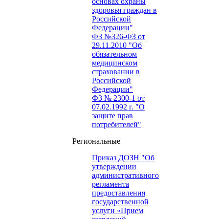
основах охраны
здоровья граждан в
Российской
Федерации"
ФЗ №326-ФЗ от
29.11.2010 "Об
обязательном
медицинском
страховании в
Российской
Федерации"
ФЗ № 2300-1 от
07.02.1992 г. "О
защите прав
потребителей"
Региональные
Приказ ДОЗН "Об
утверждении
административного
регламента
предоставления
государственной
услуги «Прием