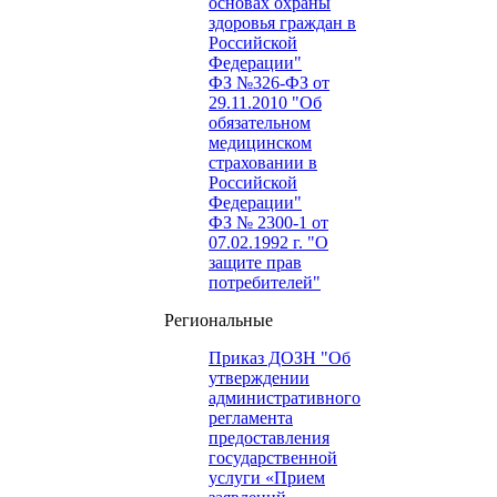
основах охраны
здоровья граждан в
Российской
Федерации"
ФЗ №326-ФЗ от
29.11.2010 "Об
обязательном
медицинском
страховании в
Российской
Федерации"
ФЗ № 2300-1 от
07.02.1992 г. "О
защите прав
потребителей"
Региональные
Приказ ДОЗН "Об
утверждении
административного
регламента
предоставления
государственной
услуги «Прием