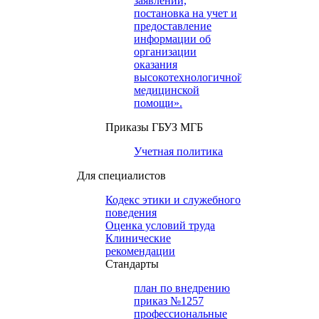
заявлений,
постановка на учет и
предоставление
информации об
организации
оказания
высокотехнологичной
медицинской
помощи».
Приказы ГБУЗ МГБ
Учетная политика
Для специалистов
Кодекс этики и служебного
поведения
Оценка условий труда
Клинические
рекомендации
Cтандарты
план по внедрению
приказ №1257
профессиональные