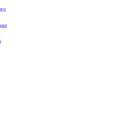
ого
ции
ю