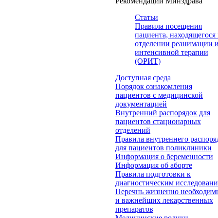
Рекомендации Минздрава
Статьи
Правила посещения
пациента, находящегося 
отделении реанимации 
интенсивной терапии
(ОРИТ)
Доступная среда
Порядок ознакомления
пациентов с медицинской
документацией
Внутренний распорядок для
пациентов стационарных
отделений
Правила внутреннего распоря
для пациентов поликлиники
Информация о беременности
Информация об аборте
Правила подготовки к
диагностическим исследован
Перечнь жизненно необходим
и важнейших лекарственных
препаратов
Медицинские ролики