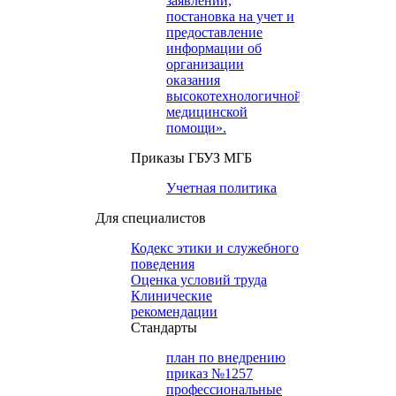
заявлений,
постановка на учет и
предоставление
информации об
организации
оказания
высокотехнологичной
медицинской
помощи».
Приказы ГБУЗ МГБ
Учетная политика
Для специалистов
Кодекс этики и служебного
поведения
Оценка условий труда
Клинические
рекомендации
Cтандарты
план по внедрению
приказ №1257
профессиональные