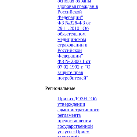
основах охраны
здоровья граждан в
Российской
Федерации"
ФЗ №326-ФЗ от
29.11.2010 "Об
обязательном
медицинском
страховании в
Российской
Федерации"
ФЗ № 2300-1 от
07.02.1992 г. "О
защите прав
потребителей"
Региональные
Приказ ДОЗН "Об
утверждении
административного
регламента
предоставления
государственной
услуги «Прием