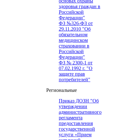
основах охраны
здоровья граждан в
Российской
Федерации"
ФЗ №326-ФЗ от
29.11.2010 "Об
обязательном
медицинском
страховании в
Российской
Федерации"
ФЗ № 2300-1 от
07.02.1992 г. "О
защите прав
потребителей"
Региональные
Приказ ДОЗН "Об
утверждении
административного
регламента
предоставления
государственной
услуги «Прием