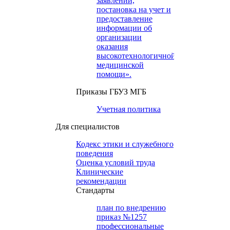
заявлений,
постановка на учет и
предоставление
информации об
организации
оказания
высокотехнологичной
медицинской
помощи».
Приказы ГБУЗ МГБ
Учетная политика
Для специалистов
Кодекс этики и служебного
поведения
Оценка условий труда
Клинические
рекомендации
Cтандарты
план по внедрению
приказ №1257
профессиональные