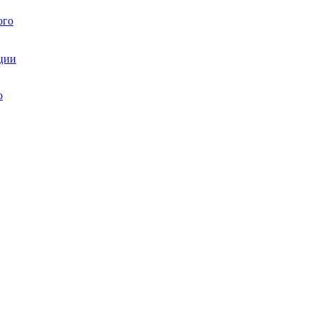
ого
ции
ю