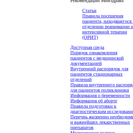
Рекомендации Минздрава
Статьи
Правила посещения
пациента, находящегося 
отделении реанимации 
интенсивной терапии
(ОРИТ)
Доступная среда
Порядок ознакомления
пациентов с медицинской
документацией
Внутренний распорядок для
пациентов стационарных
отделений
Правила внутреннего распоря
для пациентов поликлиники
Информация о беременности
Информация об аборте
Правила подготовки к
диагностическим исследован
Перечнь жизненно необходим
и важнейших лекарственных
препаратов
Медицинские ролики