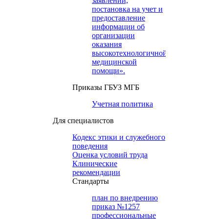
заявлений,
постановка на учет и
предоставление
информации об
организации
оказания
высокотехнологичной
медицинской
помощи».
Приказы ГБУЗ МГБ
Учетная политика
Для специалистов
Кодекс этики и служебного
поведения
Оценка условий труда
Клинические
рекомендации
Cтандарты
план по внедрению
приказ №1257
профессиональные