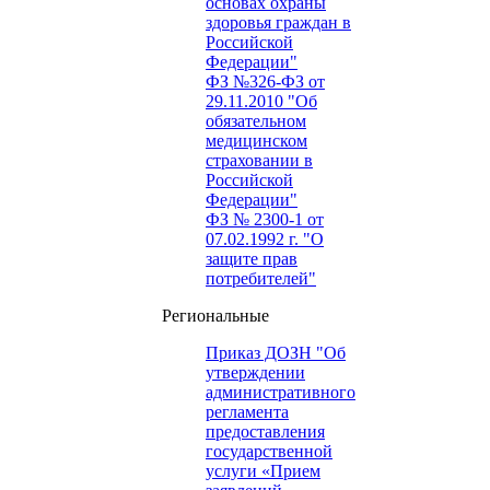
основах охраны
здоровья граждан в
Российской
Федерации"
ФЗ №326-ФЗ от
29.11.2010 "Об
обязательном
медицинском
страховании в
Российской
Федерации"
ФЗ № 2300-1 от
07.02.1992 г. "О
защите прав
потребителей"
Региональные
Приказ ДОЗН "Об
утверждении
административного
регламента
предоставления
государственной
услуги «Прием