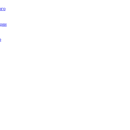
ого
ции
ю