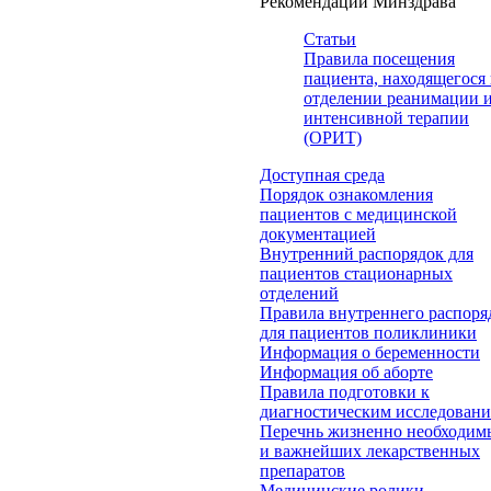
Рекомендации Минздрава
Статьи
Правила посещения
пациента, находящегося 
отделении реанимации 
интенсивной терапии
(ОРИТ)
Доступная среда
Порядок ознакомления
пациентов с медицинской
документацией
Внутренний распорядок для
пациентов стационарных
отделений
Правила внутреннего распоря
для пациентов поликлиники
Информация о беременности
Информация об аборте
Правила подготовки к
диагностическим исследован
Перечнь жизненно необходим
и важнейших лекарственных
препаратов
Медицинские ролики