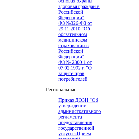
основах охраны
здоровья граждан в
Российской
Федерации"
ФЗ №326-ФЗ от
29.11.2010 "Об
обязательном
медицинском
страховании в
Российской
Федерации"
ФЗ № 2300-1 от
07.02.1992 г. "О
защите прав
потребителей"
Региональные
Приказ ДОЗН "Об
утверждении
административного
регламента
предоставления
государственной
услуги «Прием