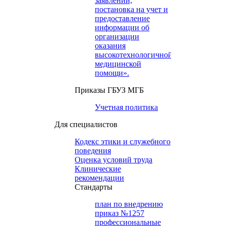
заявлений,
постановка на учет и
предоставление
информации об
организации
оказания
высокотехнологичной
медицинской
помощи».
Приказы ГБУЗ МГБ
Учетная политика
Для специалистов
Кодекс этики и служебного
поведения
Оценка условий труда
Клинические
рекомендации
Cтандарты
план по внедрению
приказ №1257
профессиональные