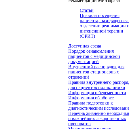
Рекомендации Минздрава
Статьи
Правила посещения
пациента, находящегося 
отделении реанимации 
интенсивной терапии
(ОРИТ)
Доступная среда
Порядок ознакомления
пациентов с медицинской
документацией
Внутренний распорядок для
пациентов стационарных
отделений
Правила внутреннего распоря
для пациентов поликлиники
Информация о беременности
Информация об аборте
Правила подготовки к
диагностическим исследован
Перечнь жизненно необходим
и важнейших лекарственных
препаратов
Медицинские ролики