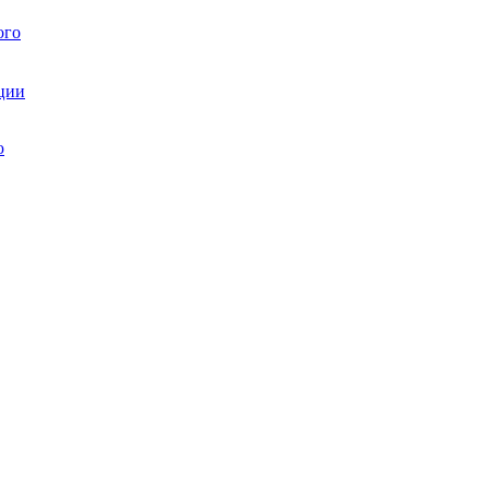
ого
ции
ю