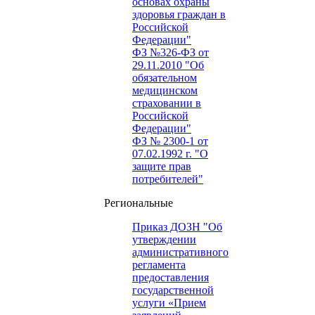
основах охраны
здоровья граждан в
Российской
Федерации"
ФЗ №326-ФЗ от
29.11.2010 "Об
обязательном
медицинском
страховании в
Российской
Федерации"
ФЗ № 2300-1 от
07.02.1992 г. "О
защите прав
потребителей"
Региональные
Приказ ДОЗН "Об
утверждении
административного
регламента
предоставления
государственной
услуги «Прием