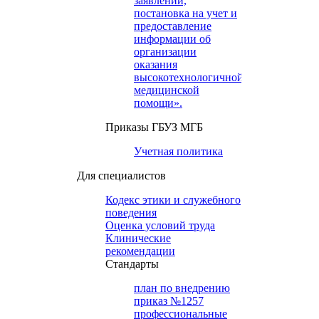
заявлений,
постановка на учет и
предоставление
информации об
организации
оказания
высокотехнологичной
медицинской
помощи».
Приказы ГБУЗ МГБ
Учетная политика
Для специалистов
Кодекс этики и служебного
поведения
Оценка условий труда
Клинические
рекомендации
Cтандарты
план по внедрению
приказ №1257
профессиональные