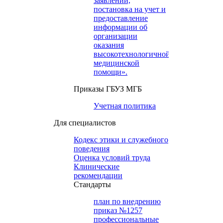
заявлений,
постановка на учет и
предоставление
информации об
организации
оказания
высокотехнологичной
медицинской
помощи».
Приказы ГБУЗ МГБ
Учетная политика
Для специалистов
Кодекс этики и служебного
поведения
Оценка условий труда
Клинические
рекомендации
Cтандарты
план по внедрению
приказ №1257
профессиональные