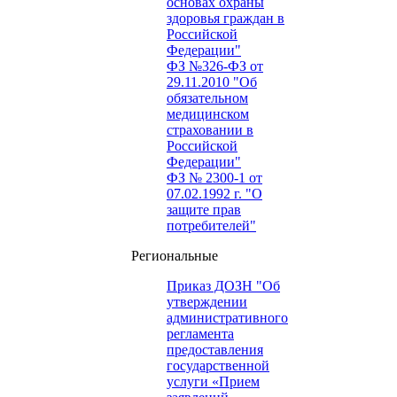
основах охраны
здоровья граждан в
Российской
Федерации"
ФЗ №326-ФЗ от
29.11.2010 "Об
обязательном
медицинском
страховании в
Российской
Федерации"
ФЗ № 2300-1 от
07.02.1992 г. "О
защите прав
потребителей"
Региональные
Приказ ДОЗН "Об
утверждении
административного
регламента
предоставления
государственной
услуги «Прием