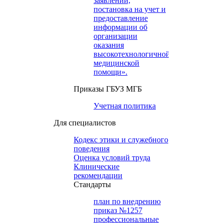
заявлений,
постановка на учет и
предоставление
информации об
организации
оказания
высокотехнологичной
медицинской
помощи».
Приказы ГБУЗ МГБ
Учетная политика
Для специалистов
Кодекс этики и служебного
поведения
Оценка условий труда
Клинические
рекомендации
Cтандарты
план по внедрению
приказ №1257
профессиональные