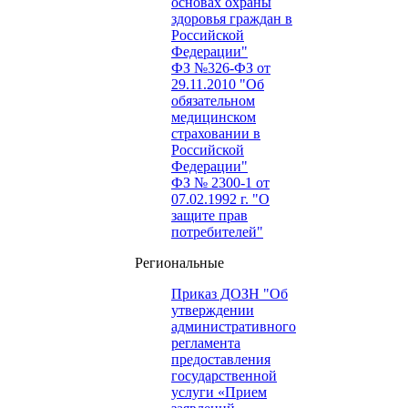
основах охраны
здоровья граждан в
Российской
Федерации"
ФЗ №326-ФЗ от
29.11.2010 "Об
обязательном
медицинском
страховании в
Российской
Федерации"
ФЗ № 2300-1 от
07.02.1992 г. "О
защите прав
потребителей"
Региональные
Приказ ДОЗН "Об
утверждении
административного
регламента
предоставления
государственной
услуги «Прием