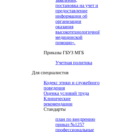
заявлений,
постановка на учет и
предоставление
информации об
организации
оказания
высокотехнологичной
медицинской
помощи».
Приказы ГБУЗ МГБ
Учетная политика
Для специалистов
Кодекс этики и служебного
поведения
Оценка условий труда
Клинические
рекомендации
Cтандарты
план по внедрению
приказ №1257
профессиональные