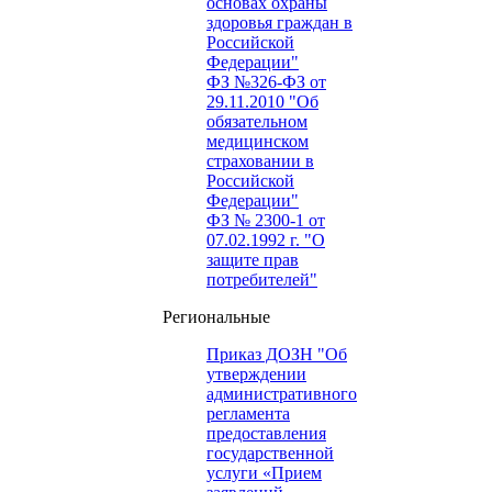
основах охраны
здоровья граждан в
Российской
Федерации"
ФЗ №326-ФЗ от
29.11.2010 "Об
обязательном
медицинском
страховании в
Российской
Федерации"
ФЗ № 2300-1 от
07.02.1992 г. "О
защите прав
потребителей"
Региональные
Приказ ДОЗН "Об
утверждении
административного
регламента
предоставления
государственной
услуги «Прием