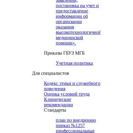
заявлений,
постановка на учет и
предоставление
информации об
организации
оказания
высокотехнологичной
медицинской
помощи».
Приказы ГБУЗ МГБ
Учетная политика
Для специалистов
Кодекс этики и служебного
поведения
Оценка условий труда
Клинические
рекомендации
Cтандарты
план по внедрению
приказ №1257
профессиональные