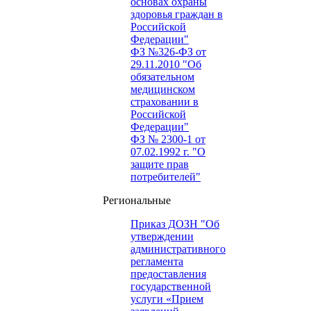
основах охраны
здоровья граждан в
Российской
Федерации"
ФЗ №326-ФЗ от
29.11.2010 "Об
обязательном
медицинском
страховании в
Российской
Федерации"
ФЗ № 2300-1 от
07.02.1992 г. "О
защите прав
потребителей"
Региональные
Приказ ДОЗН "Об
утверждении
административного
регламента
предоставления
государственной
услуги «Прием