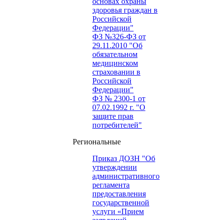
основах охраны
здоровья граждан в
Российской
Федерации"
ФЗ №326-ФЗ от
29.11.2010 "Об
обязательном
медицинском
страховании в
Российской
Федерации"
ФЗ № 2300-1 от
07.02.1992 г. "О
защите прав
потребителей"
Региональные
Приказ ДОЗН "Об
утверждении
административного
регламента
предоставления
государственной
услуги «Прием