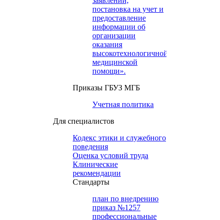
заявлений,
постановка на учет и
предоставление
информации об
организации
оказания
высокотехнологичной
медицинской
помощи».
Приказы ГБУЗ МГБ
Учетная политика
Для специалистов
Кодекс этики и служебного
поведения
Оценка условий труда
Клинические
рекомендации
Cтандарты
план по внедрению
приказ №1257
профессиональные