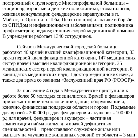
построенный с нуля корпус Многопрофильной больницы –
стационар; взрослые и детские поликлиники; стоматология;
женская консультация; фельдшерские здравпункты в п.
Майзас, п. Ортон и п. Теба; Центр по профилактике и борьбе
со СПИДом и инфекционными заболеваниями; поликлиника
профосмотров; роддом; станция скорой медицинской помощи.
В учреждении работает 1340 сотрудников.
Сейчас в Междуреченской городской больнице
работают 46 врачей высшей квалификационной категории, 33
врача первой квалификационной категории, 147 медицинских
сестер врачей высшей квалификационной категории, 35
медицинских сестер первой квалификационной категории, 8
кандидатов медицинских наук, 1 доктор медицинских наук, а
также два врача со званием «Заслуженный врач РФ (РСФСР)».
За последние 4 года в Междуреченске приступили к
работе более 50 молодых специалистов. Врачей и фельдшеров
привлекает новое технологичное здание, оборудование и,
конечно, финансовая поддержка области и города. Подъемные
для врачей - 200 000 р., для фельдшеров и акушерок - 100 000
р.; для врачей, фельдшеров и акушерок – частичная
компенсация найма жилья, для врачей дефицитных
специальностей – предоставляют служебное жилье или
выплату на улучшение жилищных условий от области – 3 млн