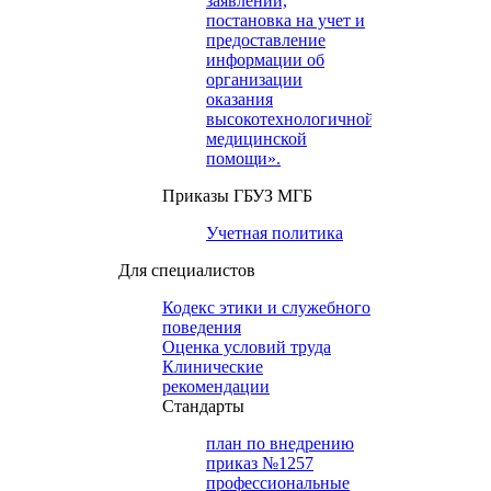
заявлений,
постановка на учет и
предоставление
информации об
организации
оказания
высокотехнологичной
медицинской
помощи».
Приказы ГБУЗ МГБ
Учетная политика
Для специалистов
Кодекс этики и служебного
поведения
Оценка условий труда
Клинические
рекомендации
Cтандарты
план по внедрению
приказ №1257
профессиональные