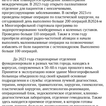
междуреченцам. В 2023 году открыто паллиативное
отделение для пациентов с неизлечимыми,
прогрессирующими заболеваниями. В октябре 2023-го
проведены первые операции по пластической хирургии, на
сегодняшний день выполнено больше 200 операций.В2024-м
в Многопрофильной стартовала программа по
эндопротезированию тазобедренных и коленных суставов.
Проведено больше 110 операций. Также в этом году
приобрели аппарат радио-частотной абляции и начали
выполнять малоинвазивные операции на позвоночнике:
избавлять от боли пациентов с остеохондрозом. Выполнено
больше 100 операций.
До 2023 года стационарные отделения
функционировали в разных частях города, находясь в
корпусах, сооруженных в 50–60-х годах прошлого века.
Принятое в эксплуатацию новое здание Многопрофильной
больницы объединило под своей крышей основные
подразделения и службы: отделения лучевой диагностики,
терапии, неврологии, травматологии, хирургии, гинекологии,
пластической хирургии, анестезиологии-реанимации,
операционный блок, эндоскопическое отделение, клинико-
диагностическая лаборатория, отделение гемодиализа. Также
здесь находится приемное отделение, в котором готовы
оказать помощь больным, пострадавшим от техногенных и