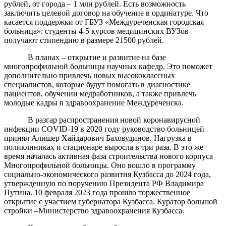
рублей, от города – 1 млн рублей. Есть возможность
заключить целевой договор на обучение в ординатуре. Что
касается поддержки от ГБУЗ «Междуреченская городская
больница»: студенты 4-5 курсов медицинских ВУЗов
получают стипендию в размере 21500 рублей.
В планах – открытие и развитие на базе
многопрофильной больницы научных кафедр. Это поможет
дополнительно привлечь новых высококлассных
специалистов, которые будут помогать в диагностике
пациентов, обучении медработников, а также привлечь
молодые кадры в здравоохранение Междуреченска.
В разгар распространения новой коронавирусной
инфекции COVID-19 в 2020 году руководство больницей
принял Алишер Хайдарович Баховудинов. Нагрузка в
поликлиниках и стационаре выросла в три раза. В это же
время началась активная фаза строительства нового корпуса
Многопрофильной больницы. Оно вошло в программу
социально-экономического развития Кузбасса до 2024 года,
утвержденную по поручению Президента РФ Владимира
Путина. 10 февраля 2023 года прошло торжественное
открытие с участием губернатора Кузбасса. Куратор большой
стройки –Министерство здравоохранения Кузбасса.