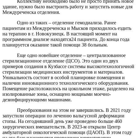
Коллективу необходимо было не просто принять новое
здание, нужно было выстроить работу и запустить новые для
Междуреченска отделения.
Одно из таких – отделение гемодиализа. Ранее
пациентам из Междуреченска и Мысков приходилось ездить
на терапию в г. Новокузнецк. В настоящий момент на
программном диализе находятся24 пациента. До конца года
планируется оказание такой помощи 38 больным.
Еще одно новейшее отделение – централизованное
стерилизационное отделение (ЦСО). Это один из двух
примеров создания в Кузбассе системы высокотехнологичной
стерилизации медицинских инструментов и материалов.
Уникальность состоит в особой планировке помещения и
наличии инновационного технологического оборудования.
Помещение расположилось на цокольном этаже, разделено на
изолированные зоны, оснащено мощными моечно-
дезинфицирующими машинами.
Преобразования на этом не завершились. В 2021 году
запустили операции по лечению вальгусной деформации
стопы. На сегодняшний день уже проведено больше 460
хирургических вмешательств. В 2023-м открыли Центр
амбулаторной онкологической помощи (ЦАОП). В этом году
на его базе планируется проведение химиотерапии