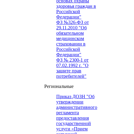
основах охраны
здоровья граждан в
Российской
Федерации"
ФЗ №326-ФЗ от
29.11.2010 "Об
обязательном
медицинском
страховании в
Российской
Федерации"
ФЗ № 2300-1 от
07.02.1992 г. "О
защите прав
потребителей"
Региональные
Приказ ДОЗН "Об
утверждении
административного
регламента
предоставления
государственной
услуги «Прием