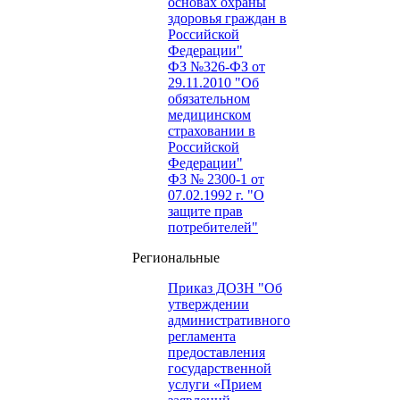
основах охраны
здоровья граждан в
Российской
Федерации"
ФЗ №326-ФЗ от
29.11.2010 "Об
обязательном
медицинском
страховании в
Российской
Федерации"
ФЗ № 2300-1 от
07.02.1992 г. "О
защите прав
потребителей"
Региональные
Приказ ДОЗН "Об
утверждении
административного
регламента
предоставления
государственной
услуги «Прием