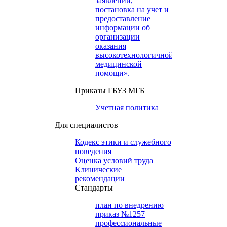
заявлений,
постановка на учет и
предоставление
информации об
организации
оказания
высокотехнологичной
медицинской
помощи».
Приказы ГБУЗ МГБ
Учетная политика
Для специалистов
Кодекс этики и служебного
поведения
Оценка условий труда
Клинические
рекомендации
Cтандарты
план по внедрению
приказ №1257
профессиональные