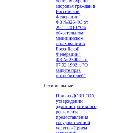
основах охраны
здоровья граждан в
Российской
Федерации"
ФЗ №326-ФЗ от
29.11.2010 "Об
обязательном
медицинском
страховании в
Российской
Федерации"
ФЗ № 2300-1 от
07.02.1992 г. "О
защите прав
потребителей"
Региональные
Приказ ДОЗН "Об
утверждении
административного
регламента
предоставления
государственной
услуги «Прием