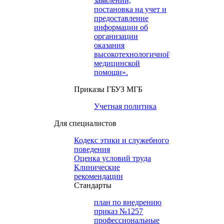
заявлений,
постановка на учет и
предоставление
информации об
организации
оказания
высокотехнологичной
медицинской
помощи».
Приказы ГБУЗ МГБ
Учетная политика
Для специалистов
Кодекс этики и служебного
поведения
Оценка условий труда
Клинические
рекомендации
Cтандарты
план по внедрению
приказ №1257
профессиональные