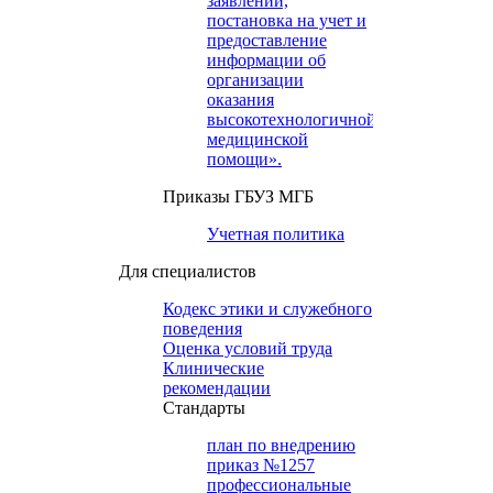
заявлений,
постановка на учет и
предоставление
информации об
организации
оказания
высокотехнологичной
медицинской
помощи».
Приказы ГБУЗ МГБ
Учетная политика
Для специалистов
Кодекс этики и служебного
поведения
Оценка условий труда
Клинические
рекомендации
Cтандарты
план по внедрению
приказ №1257
профессиональные