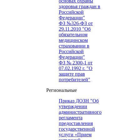
основах охраны
здоровья граждан в
Российской
Федерации"
ФЗ №326-ФЗ от
29.11.2010 "Об
обязательном
медицинском
страховании в
Российской
Федерации"
ФЗ № 2300-1 от
07.02.1992 г. "О
защите прав
потребителей"
Региональные
Приказ ДОЗН "Об
утверждении
административного
регламента
предоставления
государственной
услуги «Прием