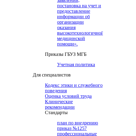
заявлений,
постановка на учет и
предоставление
информации об
организации
оказания
высокотехнологичной
медицинской
помощи».
Приказы ГБУЗ МГБ
Учетная политика
Для специалистов
Кодекс этики и служебного
поведения
Оценка условий труда
Клинические
рекомендации
Cтандарты
план по внедрению
приказ №1257
профессиональные