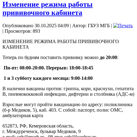
Изменение режима работы
прививочного кабинета
Опубликовано 30.10.2025 04:09
|
Автор: ГБУЗ МГБ
|
| Просмотров: 893
ИЗМЕНЕНИЕ РЕЖИМА РАБОТЫ ПРИВИВОЧНОГО
КАБИНЕТА
Теперь по будням поставить прививку можно
до 20:00
:
Пн-пт: 08:00-20:00. Перерыв: 18:00-18:45
1 и 3 субботу каждого месяца: 9:00-14:00
В наличии вакцины против: гриппа, кори, краснухи, гепатита
В, пневмококковой инфекции, дифтерии и столбняка (АДС-м)
Взрослые могут пройти вакцинацию по адресу: поликлиника
(б-р Медиков, 5), каб. 403. С собой: паспорт, полис ОМС,
амбулаторная карта
652873, РФ, Кемеровская область,
г. Междуреченск, бульвар Медиков, 9
e-mail: cgb@mcgb.ru , 08-muz-cgb@kuzdrav.ru