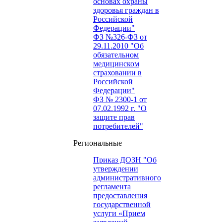
основах охраны
здоровья граждан в
Российской
Федерации"
ФЗ №326-ФЗ от
29.11.2010 "Об
обязательном
медицинском
страховании в
Российской
Федерации"
ФЗ № 2300-1 от
07.02.1992 г. "О
защите прав
потребителей"
Региональные
Приказ ДОЗН "Об
утверждении
административного
регламента
предоставления
государственной
услуги «Прием