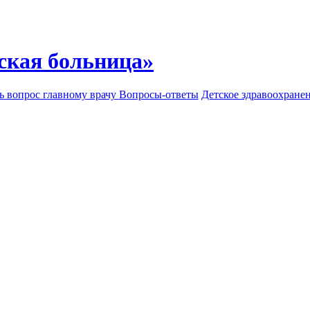
ская больница»
ь вопрос главному врачу
Вопросы-ответы
Детское здравоохране