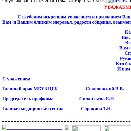
Опубликовано 12.05.2014 11:44
|
Автор: ГБУЗ МГБ
|
| 
УВАЖАЕМЫ
С глубоким искренним уважением и признанием Ваш
Вам и Вашим близким здоровья, радости общения, взаимоп
Ка
Вы, 
Вс
Вам н
Сп
Руко
Кто бо
И вам
С уважением,
Главный врач МБУЗ ЦГБ Соколовский В.В.
Председатель профкома Силантьева Е.Н
.
Главная медицинская сестра Сорокина Т.Н.