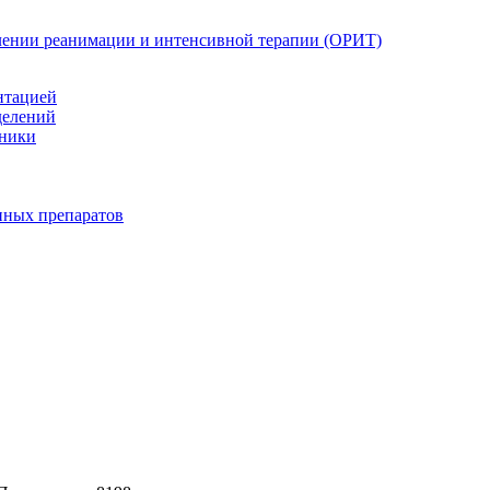
елении реанимации и интенсивной терапии (ОРИТ)
нтацией
делений
иники
нных препаратов