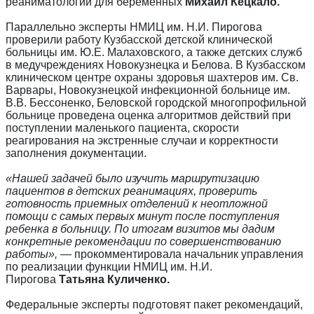
реаниматологии для беременных
Михаил Кецкало.
Параллельно эксперты НМИЦ им. Н.И. Пирогова
проверили работу Кузбасской детской клинической
больницы им. Ю.Е. Малаховского, а также детских служб
в медучреждениях Новокузнецка и Белова. В Кузбасском
клиническом центре охраны здоровья шахтеров им. Св.
Варвары, Новокузнецкой инфекционной больнице им.
В.В. Бессоненко, Беловской городской многопрофильной
больнице проведена оценка алгоритмов действий при
поступлении маленького пациента, скорости
реагирования на экстренные случаи и корректности
заполнения документации.
«Нашей задачей было изучить маршрутизацию
пациентов в детских реанимациях, проверить
готовность приемных отделений к неотложной
помощи с самых первых минут после поступления
ребенка в больницу. По итогам визитов мы дадим
конкретные рекомендации по совершенствованию
работы»,
— прокомментировала начальник управления
по реализации функции НМИЦ им. Н.И.
Пирогова
Татьяна Куличенко.
Федеральные эксперты подготовят пакет рекомендаций,