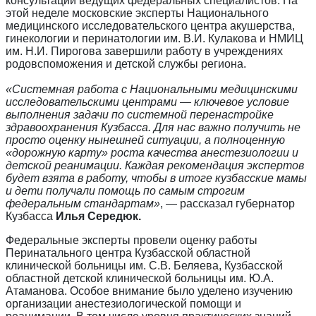
консультаций ведущих федеральных специалистов. На
этой неделе московские эксперты Национального
медицинского исследовательского центра акушерства,
гинекологии и перинатологии им. В.И. Кулакова и НМИЦ
им. Н.И. Пирогова завершили работу в учреждениях
родовспоможения и детской службы региона.
«Системная работа с Национальными медицинскими
исследовательскими центрами — ключевое условие
выполнения задачи по системной перенастройке
здравоохранения Кузбасса. Для нас важно получить не
просто оценку нынешней ситуации, а полноценную
«дорожную карту» роста качества анестезиологии и
детской реанимации. Каждая рекомендация экспертов
будет взята в работу, чтобы в итоге кузбасские мамы
и дети получали помощь по самым строгим
федеральным стандартам»
, — рассказал губернатор
Кузбасса
Илья Середюк.
Федеральные эксперты провели оценку работы
Перинатального центра Кузбасской областной
клинической больницы им. С.В. Беляева, Кузбасской
областной детской клинической больницы им. Ю.А.
Атаманова. Особое внимание было уделено изучению
организации анестезиологической помощи и