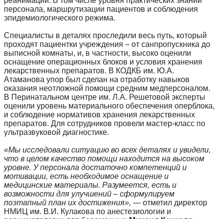
реанимации. В том числе уровня практических знаний
персонала, маршрутизации пациентов и соблюдения
эпидемиологического режима.
Специалисты в деталях проследили весь путь, который
проходят пациентки учреждения – от санпропускника до
выписной комнаты, и, в частности, высоко оценили
оснащение операционных блоков и условия хранения
лекарственных препаратов. В КОДКБ им. Ю.А.
Атаманова упор был сделан на отработку навыков
оказания неотложной помощи средним медперсоналом.
В Перинатальном центре им. Л.А. Решетовой эксперты
оценили уровень материального обеспечения оперблока,
и соблюдение нормативов хранения лекарственных
препаратов. Для сотрудников провели мастер-класс по
ультразвуковой диагностике.
«Мы исследовали ситуацию во всех деталях и увидели,
что в целом качество помощи находится на высоком
уровне. У персонала достаточно компетенций и
мотивации, есть необходимое оснащение и
медицинские материалы. Разумеется, есть и
возможности для улучшений – сформулируем
поэтапный план их достижения»,
— отметил директор
НМИЦ им. В.И. Кулакова по анестезиологии и