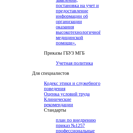
заявлений,
постановка на учет и
предоставление
информации об
организации
оказания
высокотехнологичной
медицинской
помощи».
Приказы ГБУЗ МГБ
Учетная политика
Для специалистов
Кодекс этики и служебного
поведения
Оценка условий труда
Клинические
рекомендации
Cтандарты
план по внедрению
приказ №1257
профессиональные