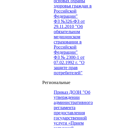
основах охраны
здоровья граждан в
Российской
Федерации"
ФЗ №326-ФЗ от
29.11.2010 "Об
обязательном
медицинском
страховании в
Российской
Федерации"
ФЗ № 2300-1 от
07.02.1992 г. "О
защите прав
потребителей"
Региональные
Приказ ДОЗН "Об
утверждении
административного
регламента
предоставления
государственной
услуги «Прием