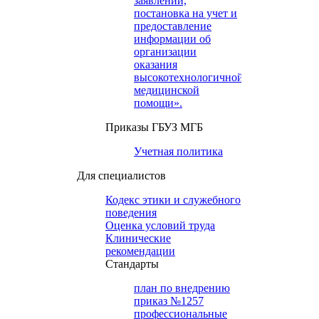
заявлений,
постановка на учет и
предоставление
информации об
организации
оказания
высокотехнологичной
медицинской
помощи».
Приказы ГБУЗ МГБ
Учетная политика
Для специалистов
Кодекс этики и служебного
поведения
Оценка условий труда
Клинические
рекомендации
Cтандарты
план по внедрению
приказ №1257
профессиональные