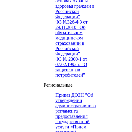
основах охраны
здоровья граждан в
Российской
Федерации"
ФЗ №326-ФЗ от
29.11.2010 "Об
обязательном
медицинском
страховании в
Российской
Федерации"
ФЗ № 2300-1 от
07.02.1992 г. "О
защите прав
потребителей"
Региональные
Приказ ДОЗН "Об
утверждении
административного
регламента
предоставления
государственной
услуги «Прием