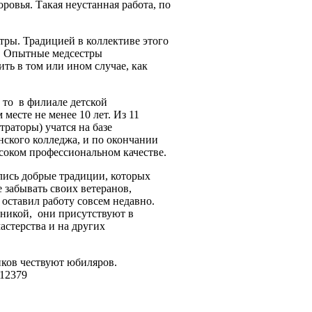
овья. Такая неустанная работа, по
тры. Традицией в коллективе этого
о. Опытные медсестры
ть в том или ином случае, как
 то в филиале детской
месте не менее 10 лет. Из 11
раторы) учатся на базе
ского колледжа, и по окончании
ысоком профессиональном качестве.
лись добрые традиции, которых
е забывать своих ветеранов,
 оставил работу совсем недавно.
иникой, они присутствуют в
астерства и на других
иков
чествуют юбиляров.