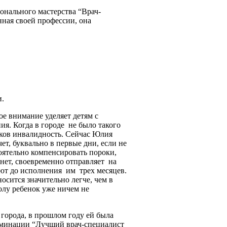
онального мастерства “Врач-
нная своей профессии, она
и.
ое внимание уделяет детям
с
я. Когда в городе
не было такого
оков инвалидность. Сейчас Юлия
ет, буквально в первые дни, если не
оятельно компенсировать пороки,
 нет, своевременно отправляет
на
ют до исполнения
им
трех месяцев.
осится значительно легче, чем в
олу ребенок уже ничем не
города, в прошлом году ей была
оминации “Лучший врач-специалист