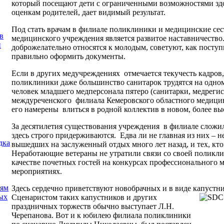
который посещают дети с ограниченными возможностями здор
оценкам родителей, дает видимый результат.
Под стать врачам в филиале поликлиники и медицинские сес
в
медицинского учреждения является развитое наставничеств
и
доброжелательно относятся к молодым, советуют, как поступи
правильно оформить документы.
Если в других медучреждениях отмечается текучесть кадров,
поликлиники даже большинство санитарок трудятся на одном 
человек младшего медперсонала пятеро (санитарки, медрегист
междуреченского филиала Кемеровского областного медицин
его намерены влиться в родной коллектив в новом, более в
За десятилетия существования учреждения в филиале сложи
здесь строго придерживаются. Едва ли не главная из них – н
дка
вышедших на заслуженный отдых много лет назад, и тех, кто
Неработающие ветераны не утратили связи со своей поликл
качестве почетных гостей на конкурсах профессионального м
мероприятиях.
иям
Здесь сердечно приветствуют новобрачных и в виде капустн
ых
Сценаристом таких капустников и других
праздничных торжеств обычно выступает Л.Н.
Черепанова. Вот и к юбилею филиала поликлиники