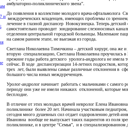
амбулаторно-поликлинического звена”.
нам
До появления в коллективе молодого врача-офтальмолога 
7 и
междуреченских младенцев, имеющих проблемы со зрением, 
лечение в глазной диспансер Новокузнецка. Теперь детский 
Б
самостоятельно проводит зондирование слезоносовых каналь
отделения центральной городской больницы. Маленькие па
на самом раннем этапе, не выезжая из города.
ия
Светлана Николаевна Тимочкина
– детский хирург, она же и
вторую специализацию, Светлана Николаевна проучилась в 
прежние годы работа детского уролога-андролога не имела т
ие
сейчас. В ходе диспансеризации 14-летних подростков, кото
трех лет, были выявлены самые различные отклонения в сфе
большого числа юных междуреченцев.
Уролог-андролог начинает работать с мальчиками с самого 
периоду они уже не имели никаких отклонений, которые мо
бесплодие.
В отличие от этих молодых врачей невролог Елена Ивановна
поликлинике более 20 лет. Начинала участковым педиатром
сегодня много душевных сил отдает оздоровлению детей-инв
Ивановна вообще не выпускает таких пациентов из поля зрен
поликлинике, и в центре “Семья”, и в специализированном д