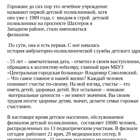
Горожане до сих пор это лечебное учреждение
называют первой детской поликлиникой, хотя
оно уже с 1989 года, с вводом в строй детской
поликлиники на проспекте Шахтеров в
Западном районе, стало именоваться
филиалом.
По сути, она и есть первая. С нее началась
история амбулаторно-поликлинической службы детского здр
- 55 лет – замечательная дата, - отметил в своем выступлении
обращаясь к коллективу-юбиляру, главный врач МБУЗ
«Центральная городская больница» Владимир Соколовский.
– Что самое главное в нашей жизни? Каждый человек
понимает счастье по-своему. На мой взгляд, счастье – это
иметь детей, здоровых детей. Все остальное – никакие
материальные ценности – не имеют значения. Вы своим
трудом несете здоровье детям, значит, делаете семьи горожан
счастливее.
В настоящее время детское население, обслуживаемое
филиалом детской поликлиники, составляет 10680 человек,
распределенных по 13 педиатрическим участкам. В филиале
сегодня работают 21 врач, 29 медицинских сестер, 8
медрегистраторов, 11 человек младшего медицинского