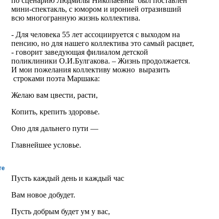
по сценарию Людмилы Николаевны был поставлен
мини-спектакль, с юмором и иронией отразивший
всю многогранную жизнь коллектива.
- Для человека 55 лет ассоциируется с выходом на
пенсию, но для нашего коллектива это самый расцвет,
- говорит заведующая филиалом детской
поликлиники О.И.Булгакова. – Жизнь продолжается.
И мои пожелания коллективу можно выразить
строками поэта Маршака:
Желаю вам цвести, расти,
Копить, крепить здоровье.
Оно для дальнего пути —
Главнейшее условье.
те
Пусть каждый день и каждый час
Вам новое добудет.
Пусть добрым будет ум у вас,