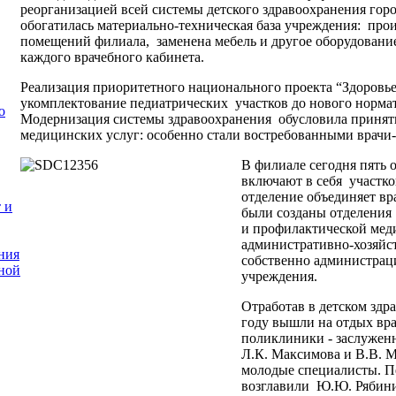
реорганизацией всей системы детского здравоохранения горо
обогатилась материально-техническая база учреждения: про
помещений филиала, заменена мебель и другое оборудовани
каждого врачебного кабинета.
Реализация приоритетного национального проекта “Здоровье
укомплектование педиатрических участков до нового нормати
о
Модернизация системы здравоохранения обусловила принят
медицинских услуг: особенно стали востребованными врачи
В филиале сегодня пять 
включают в себя участк
отделение объединяет вр
 и
были созданы отделени
и профилактической меди
административно-хозяйст
ния
собственно администрац
ной
учреждения.
Отработав в детском здр
году вышли на отдых вра
поликлиники - заслужен
Л.К. Максимова и В.В. 
молодые специалисты. П
возглавили Ю.Ю. Рябини