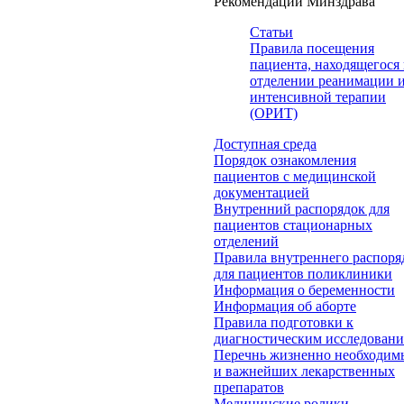
Рекомендации Минздрава
Статьи
Правила посещения
пациента, находящегося 
отделении реанимации 
интенсивной терапии
(ОРИТ)
Доступная среда
Порядок ознакомления
пациентов с медицинской
документацией
Внутренний распорядок для
пациентов стационарных
отделений
Правила внутреннего распоря
для пациентов поликлиники
Информация о беременности
Информация об аборте
Правила подготовки к
диагностическим исследован
Перечнь жизненно необходим
и важнейших лекарственных
препаратов
Медицинские ролики