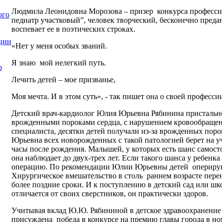
Людмила Леонидовна Морозова
– призер конкурса професси
ого
педиатр участковый”, человек творческий, бесконечно преда
воспевает ее в поэтических строках.
ции
«Нет у меня особых званий.
Я знаю мой нелегкий путь.
ю
Лечить детей – мое призванье,
Моя мечта. И в этом суть», - так пишет она о своей професси
Детский врач-кардиолог Юлия Юрьевна Рябинина пристальн
врожденными пороками сердца, с нарушением кровообращени
специалиста, десятки детей получали из-за врожденных пор
Юрьевна всех новорожденных с такой патологией берет на уч
часы после рождения. Малышей, у которых есть шанс самост
она наблюдает до двух-трех лет. Если такого шанса у ребенка
операцию. По рекомендации Юлии Юрьевны детей
опериру
Хирургическое вмешательство в столь
раннем возрасте перен
более поздние сроки. И к поступлению в детский сад или шк
отличается от своих сверстников, он практически здоров.
Учитывая вклад Ю.Ю. Рябининой в детское здравоохранение 
присуждена победа в конкурсе на премию главы города в н