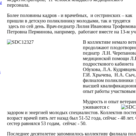
ы
персонала.
Более половины кадров - и врачебных, и сестринских – как
пришли в детскую поликлинику молодыми, так и трудятся
здесь по сей день. Врач-педиатр Лилия Ивановна Трофимова
Петровна Перминова, например, работают вместе на 13-м уча
В коллективе немало вет
продолжают плодотворно
педиатр Л.Н. Черепанова
медицинской помощи Л.Н
подросткового кабинета 
Обухова, Л.А. Кудрявцев
в
Г.И. Хрычева, Н.А. Сыч,
филиалом поликлиники за
высшей квалификационно
опыт работы участковым
Мудрость и опыт ветеран
уживаются с
задором и энергией молодых специалистов. Коллектив пост
возраст врачей пять лет назад был 51-52 года, сейчас - 48 ле
сестер равнялся 53 годам, сейчас - 50.
Последнее десятилетие запомнилось коллективу филиала по