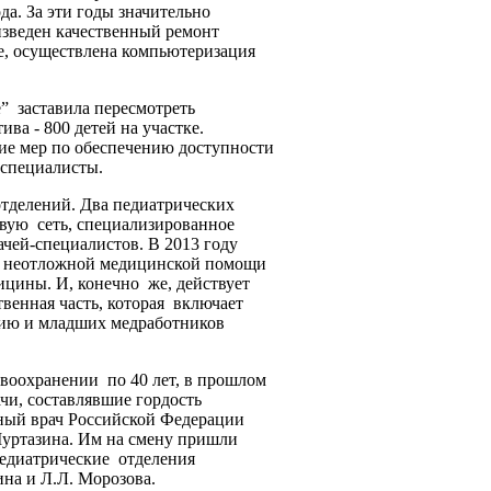
да. За эти годы значительно
изведен качественный ремонт
е, осуществлена компьютеризация
” заставила пересмотреть
ва - 800 детей на участке.
ие мер по обеспечению доступности
-специалисты.
отделений. Два педиатрических
овую сеть, специализированное
ачей-специалистов. В 2013 году
я неотложной медицинской помощи
цины. И, конечно же, действует
венная часть, которая включает
ию и младших медработников
авоохранении по 40 лет, в прошлом
чи, составлявшие гордость
ный врач Российской Федерации
Муртазина. Им на смену пришли
едиатрические отделения
на и Л.Л. Морозова.