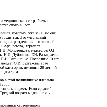
 и медицинская сестра Римма
стке около 40 лет.
еранов, которым уже за 60, но они
 трудиться. Это участковый
, педиатр отделения неотложной
. Афанасьева, терапевт
Г.Н. Моисеенкова, медсестры О.Г.
а, Н.И. Дубошина, Г.И. Разыграева,
 Г.И. Литвиненко.
Последние 10 лет
ведует О.И. Булгакова, врач
й категории, имеющая 20-летний
 педиатром.
ов в этой поликлинике идеально
епенно молодеет. Если средний
т. Средний возраст медицинских
ликлиники серьезнейшей