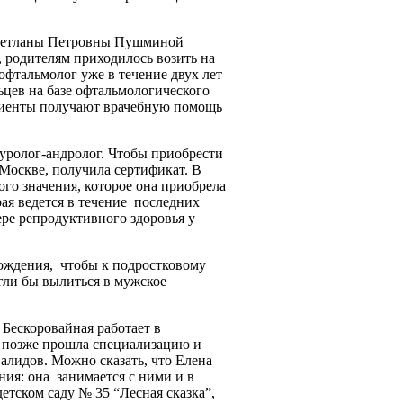
Светланы Петровны Пушминой
родителям приходилось возить на
офтальмолог уже в течение двух лет
цев на базе офтальмологического
циенты получают врачебную помощь
 уролог-андролог. Чтобы приобрести
Москве, получила сертификат. В
ого значения, которое она приобрела
рая ведется в течение последних
ре репродуктивного здоровья у
рождения, чтобы к подростковому
гли бы вылиться в мужское
 Бескоровайная работает в
, позже прошла специализацию и
алидов. Можно сказать, что Елена
ия: она занимается с ними и в
етском саду № 35 “Лесная сказка”,